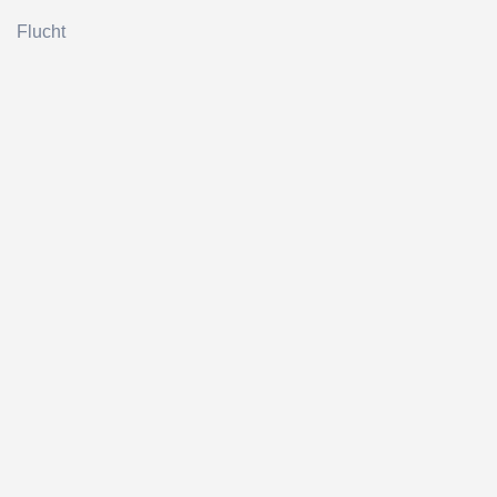
Flucht
Zurück zum Seiteninhalt