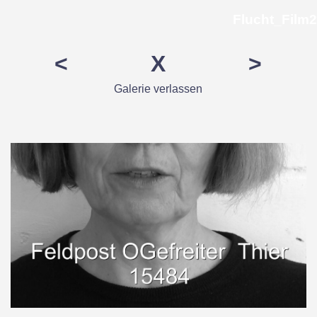
Direkt zum Seiteninhalt
Flucht_Film2
<
X
>
Galerie verlassen